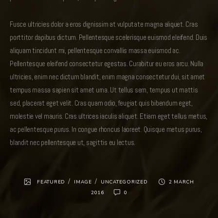
Fusce ultricies dolor a eros dignissim at vulputate magna aliquet. Cras
porttitor dapibus dictum. Pellentesque scelerisque euismod eleifend. Duis
aliquam tincidunt mi, pellentesque convallis massa euismod ac.
Pellentesque eleifend consectetur egestas. Curabitur eu eros arcu. Nulla
ultricies, enim nec dictum blandit, enim magna consectetur dui, sit amet
tempus massa sapien sit amet urna. Ut tellus sem, tempus ut mattis
sed, placerat eget velit. Cras quam odio, feugiat quis bibendum eget,
molestie vel mauris. Cras ultrices iaculis aliquet. Etiam eget tellus metus,
ac pellentesque purus. In congue rhoncus laoreet. Quisque metus purus,
blandit nec pellentesque ut, sagittis eu lectus.
/
/
FEATURED
IMAGE
UNCATEGORIZED
2 MARCH
2016
0