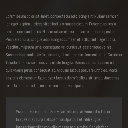
Lorem ipsum dolor sit amet, consectetur adipiscing elit. Nullam semper
leo eget sapien ultrices vitae facilisis massa dictum. Fusce eu purus a
urna accumsan luctus. Nullam sit amet nisi non ante ultrices egestas.
Proin erat nulla, congue adipiscing accumsan id, sollicitudin eget dolor.
Vestibulum ipsum urna, consequat vel cursus ut, scelerisque vel nisl.
Suspendisse molestie facilisis dui, et rutrum enim fermentum id. Curabitur
tincidunt tellus sed risus vulputate fringilla. Mauris luctus posuere odio,
quis viverra purus consequat ac. Aliquam luctus posuere ultricies. Morbi
sagittis elementum ligula, eget luctus diam facilisis sit amet. Maecenas
fringilla cursus tortor, nec dictum purus volutpat et.
Vivamus vel mi lorem. Sed vitae felis nisl, at venenatis tortor.
In at velit ac turpis aliquam volutpat. Ut et nibh augue.
Integer imperdiet convallis massa nec gravida. Sed eleifend