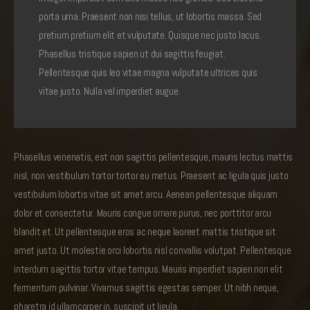
porta urna. Praesent non nisi tellus, ut lobortis massa. Sed
pretium pretium elit et vulputate. Quisque nec justo lacus.
Phasellus tristique sapien ut dui sagittis feugiat.
Pellentesque quis leo vitae magna vulputate ultrices quis
vitae justo. Nulla vel imperdiet augue.
Phasellus venenatis, est non sagittis pellentesque, mauris lectus mattis
nisl, non vestibulum tortor tortor eu metus. Praesent ac ligula quis justo
vestibulum lobortis vitae sit amet arcu. Aenean pellentesque aliquam
dolor et consectetur. Mauris congue ornare purus, nec porttitor arcu
blandit et. Ut pellentesque eros ac neque laoreet mattis tristique sit
amet justo. Ut molestie orci lobortis nisl convallis volutpat. Pellentesque
interdum sagittis tortor vitae tempus. Mauris imperdiet sapien non elit
fermentum pulvinar. Vivamus sagittis egestas semper. Ut nibh neque,
pharetra id ullamcorper in, suscipit ut ligula.